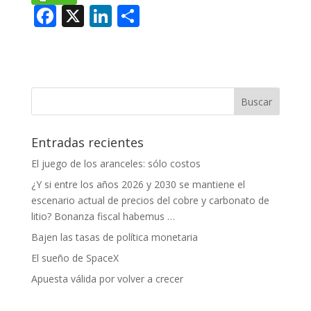
F
X
Li
C
ac
n
o
e
k
m
b
e
p
o
dI
ar
o
n
ti
Entradas recientes
k
r
El juego de los aranceles: sólo costos
¿Y si entre los años 2026 y 2030 se mantiene el
escenario actual de precios del cobre y carbonato de
litio? Bonanza fiscal habemus …
Bajen las tasas de política monetaria
El sueño de SpaceX
Apuesta válida por volver a crecer