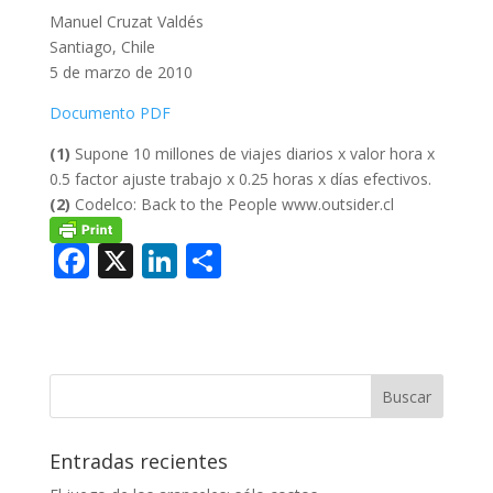
Manuel Cruzat Valdés
Santiago, Chile
5 de marzo de 2010
Documento PDF
(1)
Supone 10 millones de viajes diarios x valor hora x
0.5 factor ajuste trabajo x 0.25 horas x días efectivos.
(2)
Codelco: Back to the People www.outsider.cl
F
X
Li
C
ac
n
o
e
k
m
b
e
p
o
dI
ar
o
n
ti
Entradas recientes
k
r