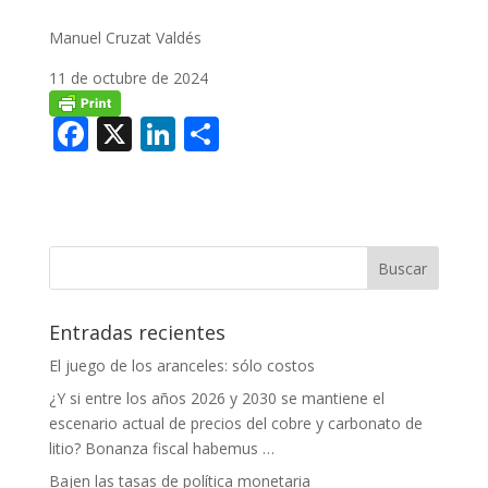
Manuel Cruzat Valdés
11 de octubre de 2024
F
X
Li
C
ac
n
o
e
k
m
b
e
p
o
dI
ar
o
n
ti
Entradas recientes
k
r
El juego de los aranceles: sólo costos
¿Y si entre los años 2026 y 2030 se mantiene el
escenario actual de precios del cobre y carbonato de
litio? Bonanza fiscal habemus …
Bajen las tasas de política monetaria