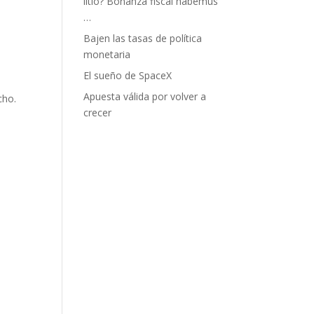
litio? Bonanza fiscal habemus
…
Bajen las tasas de política
monetaria
El sueño de SpaceX
Apuesta válida por volver a
cho.
crecer