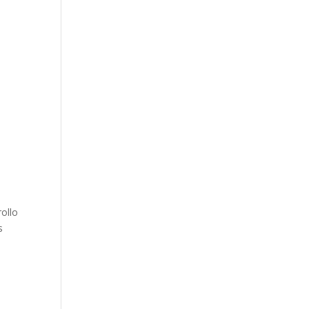
ollo
s