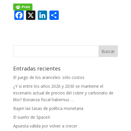
F
X
Li
C
ac
n
o
e
k
m
b
e
p
o
dI
ar
o
n
ti
Entradas recientes
k
r
El juego de los aranceles: sólo costos
¿Y si entre los años 2026 y 2030 se mantiene el
escenario actual de precios del cobre y carbonato de
litio? Bonanza fiscal habemus …
Bajen las tasas de política monetaria
El sueño de SpaceX
Apuesta válida por volver a crecer