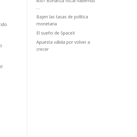
litio? Bonanza fiscal habemus
…
Bajen las tasas de política
monetaria
cido
El sueño de SpaceX
Apuesta válida por volver a
no
crecer
el