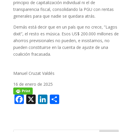
principio de capitalización individual ni el de
transparencia fiscal, consolidando la PGU con rentas
generales para que nadie se quedara atrás.
Demás está decir que en un país que no crece, ”Lagos
dixit”, el resto es música. Esos US$ 200.000 millones de
ahorros previsionales no pueden, e insistamos, no
pueden constituirse en la cuenta de ajuste de una
coalición fracasada.
Manuel Cruzat Valdés
16 de enero de 2025
F
X
Li
C
ac
n
o
e
k
m
b
e
p