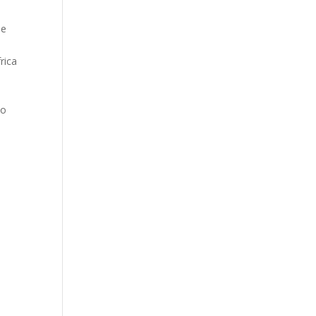
de
rica
co