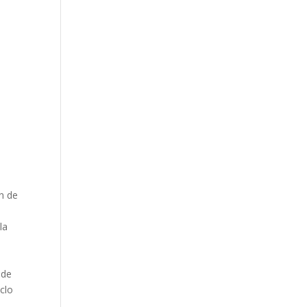
n de
la
 de
clo