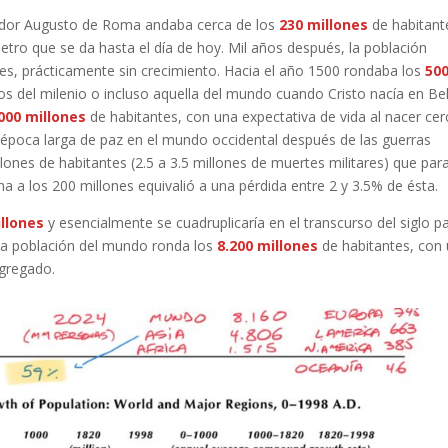
ador Augusto de Roma andaba cerca de los
230
millones
de habitant
tro que se da hasta el día de hoy. Mil años después, la población
es, prácticamente sin crecimiento. Hacia el año 1500 rondaba los
50
os del milenio o incluso aquella del mundo cuando Cristo nacía en Be
000 millones
de habitantes, con una expectativa de vida al nacer ce
poca larga de paz en el mundo occidental después de las guerras
ones de habitantes (2.5 a 3.5 millones de muertes militares) que par
 a los 200 millones equivalió a una pérdida entre 2 y 3.5% de ésta.
illones
y esencialmente se cuadruplicaría en el transcurso del siglo p
 la población del mundo ronda los
8.200 millones
de habitantes, con
agregado.