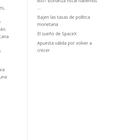
litio? Bonanza fiscal habemus
es,
…
Bajen las tasas de política
0
monetaria
lén.
El sueño de SpaceX
rcana
Apuesta válida por volver a
crecer
a
ara
 una