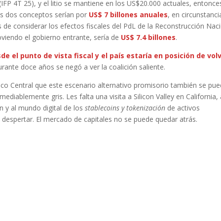
FP 4T 25), y el litio se mantiene en los US$20.000 actuales, entonce
os dos conceptos serían por
US$ 7 billones anuales
, en circunstanci
s de considerar los efectos fiscales del PdL de la Reconstrucción Nac
viendo el gobierno entrante, sería de
US$ 7.4 billones
.
 el punto de vista fiscal y el país estaría en posición de vol
ante doce años se negó a ver la coalición saliente.
anco Central que este escenario alternativo promisorio también se pu
remediablemente gris. Les falta una visita a Silicon Valley en California,
 y al mundo digital de los
stablecoins y tokenización
de activos
én despertar. El mercado de capitales no se puede quedar atrás.