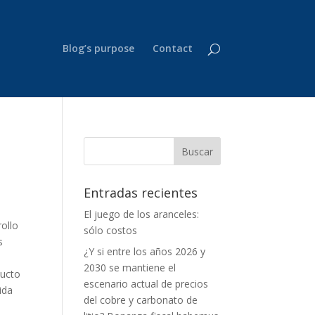
Blog’s purpose
Contact
Entradas recientes
El juego de los aranceles:
ollo
sólo costos
s
¿Y si entre los años 2026 y
2030 se mantiene el
ducto
escenario actual de precios
ida
del cobre y carbonato de