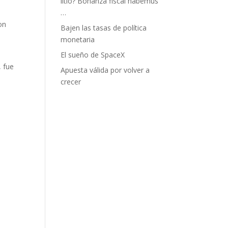
litio? Bonanza fiscal habemus
…
on
Bajen las tasas de política
monetaria
El sueño de SpaceX
, fue
Apuesta válida por volver a
crecer