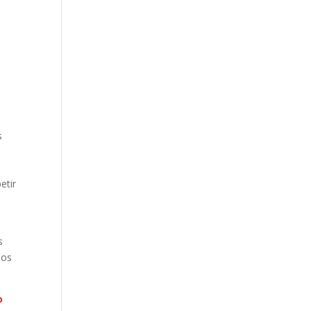
s
etir
s
pos
o