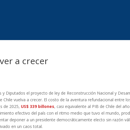
ver a crecer
s
 y Diputados el proyecto de ley de Reconstrucción Nacional y Desarr
Chile vuelva a crecer. El costo de la aventura refundacional entre lo
es de 2025,
US$ 339 billones
, casi equivalente al PIB de Chile del año
imiento efectivo del país con el ritmo medio que tuvo el mundo, pro
entar deponer a un presidente democráticamente electo sin razón vál
ivado en un caos total.