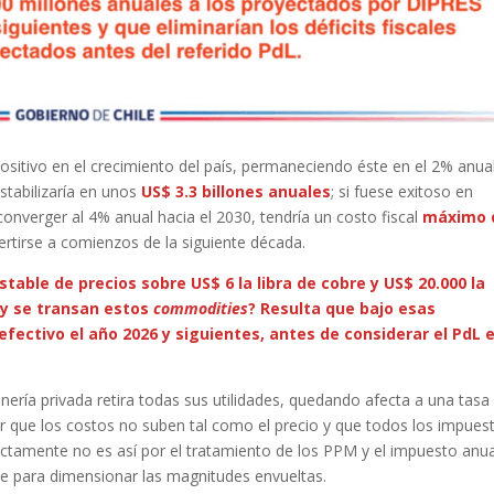
 positivo en el crecimiento del país, permaneciendo éste en el 2% anua
tabilizaría en unos
US$ 3.3 billones anuales
; si fuese exitoso en
onverger al 4% anual hacia el 2030, tendría un costo fiscal
máximo 
ertirse a comienzos de la siguiente década.
table de precios sobre US$ 6 la libra de cobre y US$ 20.000 la
oy se transan estos
commodities
? Resulta que bajo esas
fectivo el año 2026 y siguientes, antes de considerar el PdL 
nería privada retira todas sus utilidades, quedando afecta a una tasa
 que los costos no suben tal como el precio y que todos los impues
ictamente no es así por el tratamiento de los PPM y el impuesto anua
rve para dimensionar las magnitudes envueltas.