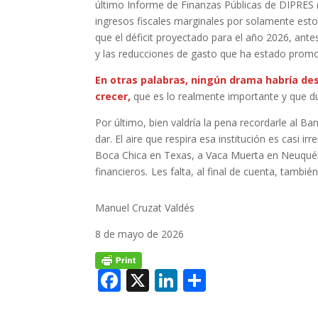
último Informe de Finanzas Públicas de DIPRES (I
ingresos fiscales marginales por solamente est
que el déficit proyectado para el año 2026, ante
y las reducciones de gasto que ha estado promo
En otras palabras, ningún drama habría desde
crecer,
que es lo realmente importante y que dur
Por último, bien valdría la pena recordarle al B
dar. El aire que respira esa institución es casi ir
Boca Chica en Texas, a Vaca Muerta en Neuquén
financieros
.
Les falta, al final de cuenta, tambi
Manuel Cruzat Valdés
8 de mayo de 2026
F
X
Li
C
ac
n
o