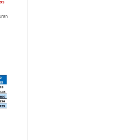
tos
uran