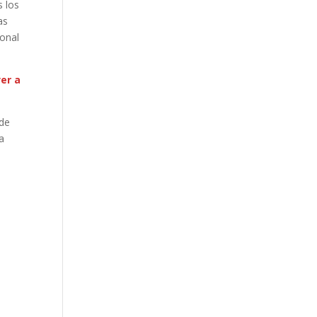
s los
as
ional
ver a
ede
 a