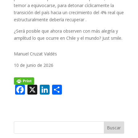
temor a equivocarse, para detonar cíclicamente la
transición del país hacia un crecimiento del 4% real que
estructuralmente debería recuperar .
¿Será posible que ahora observen con más alegría y
amplitud lo que ocurre en Chile y el mundo? Just smile.
Manuel Cruzat Valdés
10 de junio de 2026
F
X
Li
C
ac
n
o
e
k
m
b
e
p
o
dI
ar