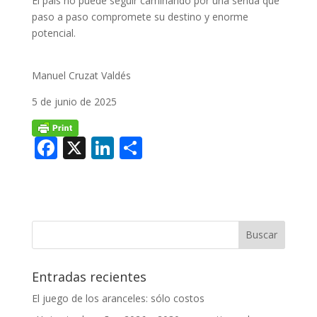
El país no puede seguir caminando por una senda que
paso a paso compromete su destino y enorme
potencial.
Manuel Cruzat Valdés
5 de junio de 2025
F
X
Li
C
ac
n
o
e
k
m
b
e
p
o
dI
ar
o
n
ti
Entradas recientes
k
r
El juego de los aranceles: sólo costos