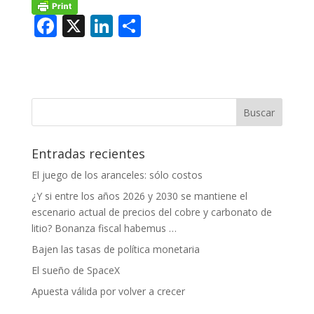
F
X
Li
C
ac
n
o
e
k
m
b
e
p
o
dI
ar
o
n
ti
Entradas recientes
k
r
El juego de los aranceles: sólo costos
¿Y si entre los años 2026 y 2030 se mantiene el
escenario actual de precios del cobre y carbonato de
litio? Bonanza fiscal habemus …
Bajen las tasas de política monetaria
El sueño de SpaceX
Apuesta válida por volver a crecer